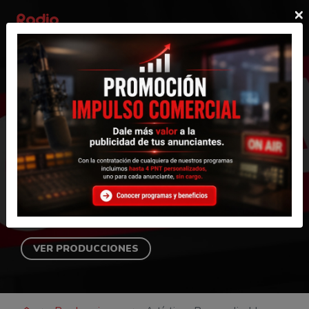
×
Radio Complementos
Artísticas
Personalizables
Contamos con una amplia variedad de paquetes de
artísticas, separadores y pisadores que se adaptan a
distintos estilos de Emisoras de Radio o Programas.
Solo debes elegir el pack y enviarnos los datos para la
personalización. ¡Nosotros hacemos el resto!.
VER PRODUCCIONES