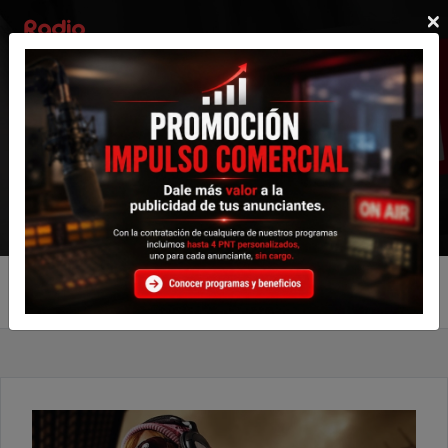
×
Radio Complementos
Artísticas
Personalizables
Produccciones
Artísticas Personalizables
Pack JOVEN URBAN HITS