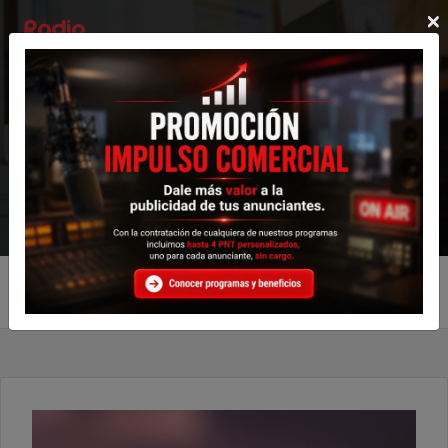
×
Radio Complementos
Programas
Enlatados
Produccciones
Programas Enlatados
Remember Time